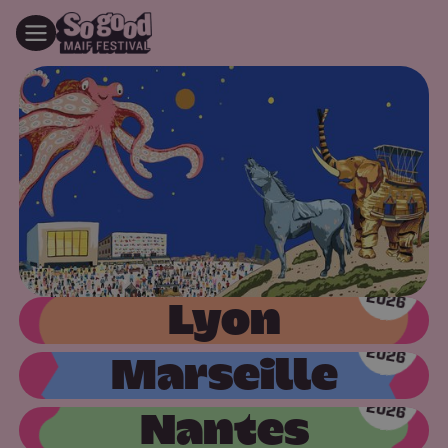
13
JUIN
2026
Lyon
26
SEPT.
2026
> Billetterie <
Marseille
16
OCT.
2026
> Billetterie <
Nantes