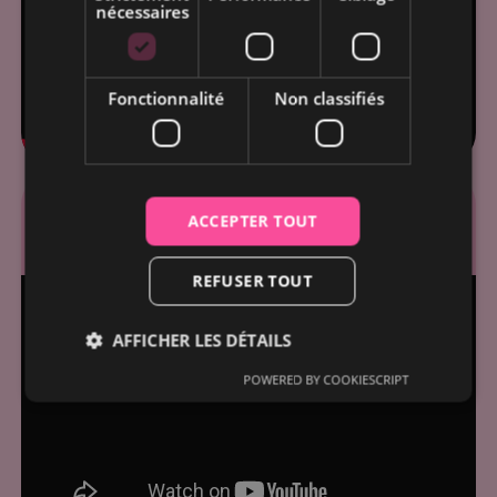
nécessaires
Fonctionnalité
Non classifiés
Revivez l'édition
ACCEPTER TOUT
Marseillaise 2025
REFUSER TOUT
AFFICHER LES DÉTAILS
POWERED BY COOKIESCRIPT