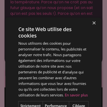
la température. Parce qu’on ne croit pas au
futur glauque qu’on nous propose (et on sait
qu’on est pas les seuls !). Parce qu’on en est
persuadés : la transition ne se décrète pas,
×
elle se construit et se vit localement,
Ce site Web utilise des
collectivement, avec exigence et
cookies
enthousiasme…
Alors, venez avec nous réfléchir, agir,
Nous utilisons des cookies pour
débattre, danser, chanter... Bref, venez
personnaliser le contenu, les publicités et
bouger pour le monde qu’on veut vraiment !
analyser notre trafic. Nous partageons
également des informations sur votre
utilisation de notre site avec nos
partenaires de publicité et d'analyse qui
Revivez l'édition
peuvent les combiner avec d'autres
Lyonnaise 2025
informations que vous leur avez fournies
ou qu'ils ont collectées lors de votre
utilisation de leurs services.
En savoir plus
Strictement
Performance
Ciblage