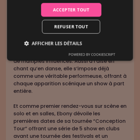
récemment continué de se dévoiler avec
l’envoûtant “Mon Paradis” et le puissant «
ACCEPTER TOUT
Rage », un titre au style alternatif, qui
s’inspire des rythmiques bouyon et
REFUSER TOUT
sonorités électro.
AFFICHER LES DÉTAILS
Artiste complète, Ebony façonne une
identité singulière et captivante, nourrie par
POWERED BY COOKIESCRIPT
de multiples influences. Aussi à l’aise en
chant qu’en danse, elle s’impose déjà
comme une véritable performeuse, offrant à
chaque apparition scénique un show à part
entière.
Et comme premier rendez-vous sur scène en
solo et en salles, Ebony dévoile les
premières dates de sa tournée “Conception
Tour” offrant une série de 5 show en clubs
avant une tournée des festivals et un