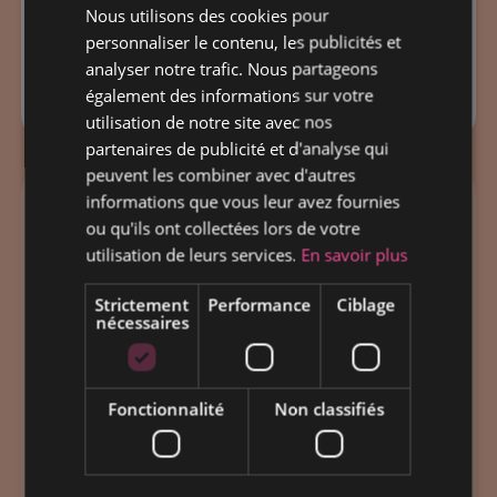
Nous utilisons des cookies pour
personnaliser le contenu, les publicités et
analyser notre trafic. Nous partageons
également des informations sur votre
utilisation de notre site avec nos
partenaires de publicité et d'analyse qui
peuvent les combiner avec d'autres
informations que vous leur avez fournies
Ebony
ou qu'ils ont collectées lors de votre
utilisation de leurs services.
En savoir plus
CONCERT
LYON
Strictement
Performance
Ciblage
nécessaires
Finaliste de la saison 2024 de la
Star
Academy
, Ebony s’est révélée au grand
Fonctionnalité
Non classifiés
public avec son premier titre «
Unforgettable », mettant en lumière des
prouesses vocales remarquées. Elle a plus