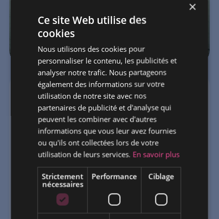
×
Ce site Web utilise des
cookies
Nous utilisons des cookies pour
personnaliser le contenu, les publicités et
analyser notre trafic. Nous partageons
également des informations sur votre
utilisation de notre site avec nos
Joha Wallas
partenaires de publicité et d'analyse qui
peuvent les combiner avec d'autres
informations que vous leur avez fournies
CONCERT
MARSEILLE
ou qu'ils ont collectées lors de votre
utilisation de leurs services.
En savoir plus
Révélée comme lauréate du prix Pernod
Ricard France Live Music 2026, Joha Wallas
Strictement
Performance
Ciblage
nécessaires
s’impose comme une nouvelle voix forte de
la nouvelle scène musicale française. Artiste
à l’univers singulier, elle puise son énergie