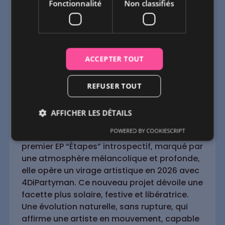
dans le rap, sa sensibilité dans la pop, et
Fonctionnalité
Non classifiés
son intensité émotionnelle dans la soul et le
rock. Refusant les cases, elle développe une
identité libre et hybride, à la croisée des
genres.
ACCEPTER TOUT
Joha incarne aujourd’hui une pop urbaine
contemporaine, où se rencontrent rap, R&B,
zouk, influences afro et moments
REFUSER TOUT
suspendus en piano-voix. Sa musique
navigue entre puissance et vulnérabilité,
AFFICHER LES DÉTAILS
introspection et lâcher-prise, offrant une
POWERED BY COOKIESCRIPT
écriture sincère et incarnée. Après un
premier EP “Étapes” introspectif, marqué par
une atmosphère mélancolique et profonde,
elle opère un virage artistique en 2026 avec
4DiPartyman. Ce nouveau projet dévoile une
facette plus solaire, festive et libératrice.
Une évolution naturelle, sans rupture, qui
affirme une artiste en mouvement, capable