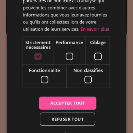
partenaires de publicité et d'analyse qui
peuvent les combiner avec d'autres
informations que vous leur avez fournies
ou qu'ils ont collectées lors de votre
utilisation de leurs services.
En savoir plus
Strictement
Performance
Ciblage
nécessaires
Amélie Deloche
Fonctionnalité
Non classifiés
CONFÉRENCE
LYON
Amélie Deloche est consultante en influence
ACCEPTER TOUT
responsable et co-fondatrice du collectif
Paye ton influence, qui a pour objectif de
REFUSER TOUT
mettre en lumière l'impact socio-
écologique du secteur de l'influence.