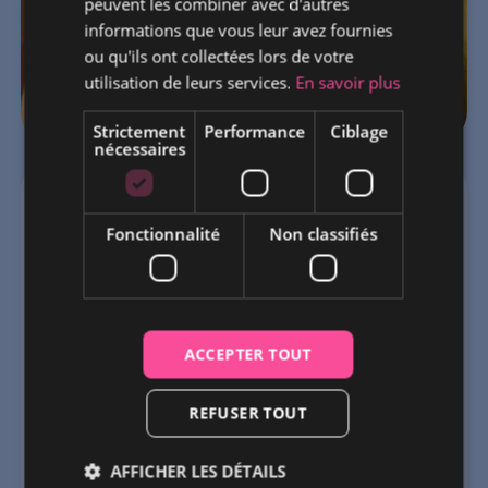
peuvent les combiner avec d'autres
informations que vous leur avez fournies
ou qu'ils ont collectées lors de votre
utilisation de leurs services.
En savoir plus
Strictement
Performance
Ciblage
nécessaires
Camélia Jordana
Fonctionnalité
Non classifiés
CONCERT
MARSEILLE
ACCEPTER TOUT
Camélia Jordana est une artiste plurielle qui
s'est imposée avec succès dans la musique,
le cinéma et la réalisation. Lauréate d'une
REFUSER TOUT
Victoire de la Musique et d'un César, elle
navigue avec aisance entre projets
AFFICHER LES DÉTAILS