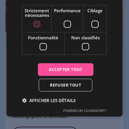
Strictement
Performance
Ciblage
nécessaires
Fonctionnalité
Non classifiés
Johan Reboul
ACCEPTER TOUT
CONFÉRENCE
MARSEILLE
REFUSER TOUT
Créateur de contenus, et réalisateur de
AFFICHER LES DÉTAILS
documentaire, Johan mobilise sur les
réseaux sociaux autour de combats
POWERED BY COOKIESCRIPT
écologiques et sociaux.